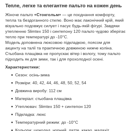
Тепле, легке та елегантне пальто на кожен день
Жіноче пальто
«Стокгольм»
— це поєднання комфорту,
тепла та бездоганного стилю. Воно має лаконічний крій, який
візуально подовжує силует і пасує будь-якій фігурі. Завдяки
утепленню Slimtex 150 і синтепону 120 пальто чудово зберігає
тепло при температурі до -10°C.
Модель доповнена люксовою підкладкою, поясом для
акценту на талії та практичною довжиною нижче коліна.
Стьобана плащівка не пропускає вітер і вологу, тому пальто
підходить як для зими, так і для прохолодної осені.
Характеристики:
Сезон: осінь-зима
Розміри: 40, 42, 44, 46, 48, 50, 52, 54
Довжина виробу: 112 см
Матеріал: стьобана плащівка
Утеплювач: Slimtex 150 + синтепон 120
Підкладка: люкс
Температурний режим: до -10°C
Кольори: шоколад, чорний, латте, какао, малахіт,