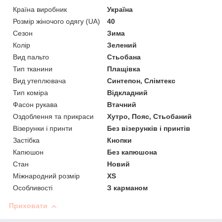
Країна виробник
Україна
Розмір жіночого одягу (UA)
40
Сезон
Зима
Колір
Зелений
Вид пальто
Стьобана
Тип тканини
Плащівка
Вид утеплювача
Синтепон, Слімтекс
Тип коміра
Відкладний
Фасон рукава
Втачний
Оздоблення та прикраси
Хутро, Пояс, Стьобаний
Візерунки і принти
Без візерунків і принтів
Застібка
Кнопки
Капюшон
Без капюшона
Стан
Новий
Міжнародний розмір
XS
Особливості
З карманом
Приховати