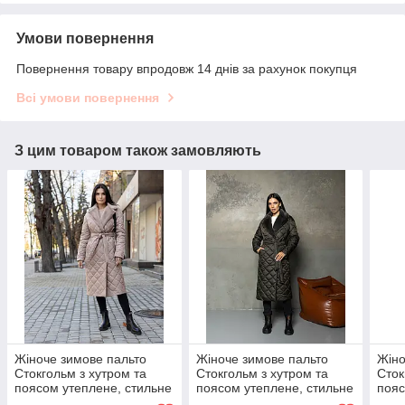
Умови повернення
Повернення товару впродовж 14 днів за рахунок покупця
Всі умови повернення
З цим товаром також замовляють
Жіноче зимове пальто
Жіноче зимове пальто
Жіно
Стокгольм з хутром та
Стокгольм з хутром та
Сток
поясом утеплене, стильне
поясом утеплене, стильне
пояс
стьобане пальто до -10°C
стьобане пальто до -10°C
стьо