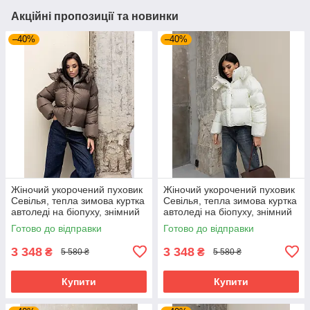
Акційні пропозиції та новинки
–40%
–40%
Жіночий укорочений пуховик
Жіночий укорочений пуховик
Севілья, тепла зимова куртка
Севілья, тепла зимова куртка
автоледі на біопуху, знімний
автоледі на біопуху, знімний
капюшон 40–50 шоколад
капюшон 40–44 молочна
Готово до відправки
Готово до відправки
3 348
3 348
₴
₴
5 580 ₴
5 580 ₴
Купити
Купити