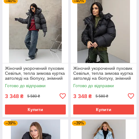
–40%
–40%
Жіночий укорочений пуховик
Жіночий укорочений пуховик
Севілья, тепла зимова куртка
Севілья, тепла зимова куртка
автоледі на біопуху, знімний
автоледі на біопуху, знімний
капюшон 48–50 графіт
капюшон 44–50 чорний
Готово до відправки
Готово до відправки
3 348
3 348
₴
₴
5 580 ₴
5 580 ₴
Купити
Купити
–39%
–39%