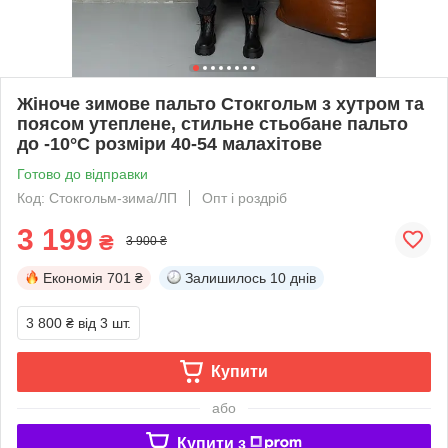
Жіноче зимове пальто Стокгольм з хутром та
поясом утеплене, стильне стьобане пальто
до -10°C розміри 40-54 малахітове
Готово до відправки
Код: Стокгольм-зима/ЛП
Опт і роздріб
3 199
₴
3 900 ₴
Економія
701 ₴
Залишилось
10 днів
3 800 ₴
від 3 шт.
Купити
або
Купити з