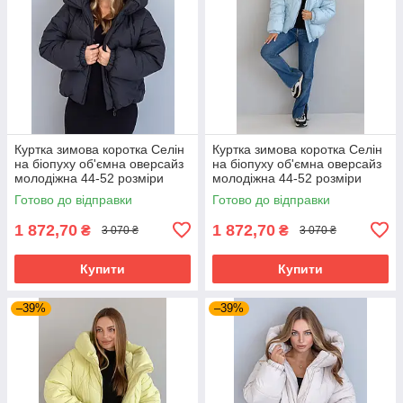
Куртка зимова коротка Селін
Куртка зимова коротка Селін
на біопуху об'ємна оверсайз
на біопуху об'ємна оверсайз
молодіжна 44-52 розміри
молодіжна 44-52 розміри
чорний
блакитна
Готово до відправки
Готово до відправки
1 872,70
1 872,70
₴
₴
3 070 ₴
3 070 ₴
Купити
Купити
–39%
–39%