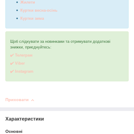
Жилети
Куртки весна-осінь
Куртки зима
Щоб слідкувати за новинками та отримувати додаткові
знижки, приєднуйтесь:
✔️ Телеграм
✔️ Viber
✔️
I
nstagram
Приховати
Характеристики
Основні