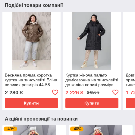
Подібні товари компанії
Весняна пряма коротка
Куртка жіноча пальто
Довг
куртка на тинсулейті Еліна
демісезонна на тинсулейті
прям
великих розмірів 44-58
до коліна великі розміри
тинс
розміри різні кольори
50-60 різні кольори
вели
2 280
2 226
1 7
₴
₴
2 650 ₴
баклажан
розм
Купити
Купити
Акційні пропозиції та новинки
–40%
–40%