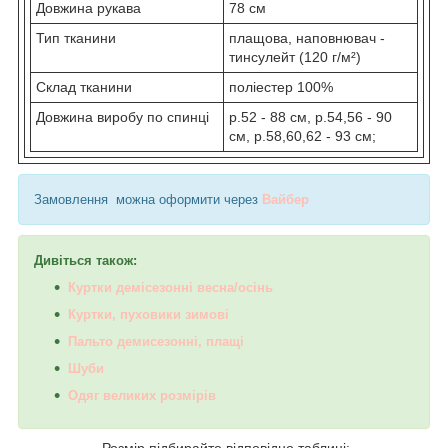
Довжина рукава
78 см
Тип тканини
плащова, наповнювач -
тинсулейт (120 г/м²)
Склад тканини
поліестер 100%
Довжина виробу по спинці
р.52 - 88 см, р.54,56 - 90
см, р.58,60,62 - 93 см;
Замовлення можна оформити через
Вайбер
Дивіться також:
Куртки демісезонні весна/осінь
Куртки, пуховики зимові
Пальто демисезонні, плащі
Шуби
Одяг великих розмірів
Розмір підбирайте відповідно таблиці: