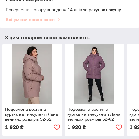
Повернення товару впродовж 14 днів за рахунок покупця
Всі умови повернення
З цим товаром також замовляють
Подовжена весняна
Подовжена весняна
Под
куртка на тинсулейті Лана
куртка на тинсулейті Лана
курт
великих розмірів 52-62
великих розмірів 52-62
вели
розміри різні кольори
розміри різні кольори моко
розм
1 920
1 920
1 9
₴
₴
бежева
олив