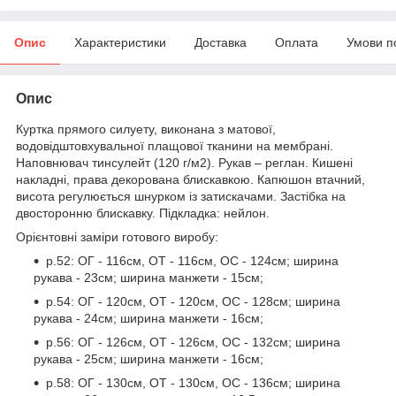
Опис
Характеристики
Доставка
Оплата
Умови п
Опис
Куртка прямого силуету, виконана з матової,
водовідштовхувальної плащової тканини на мембрані.
Наповнювач тинсулейт (120 г/м2). Рукав – реглан. Кишені
накладні, права декорована блискавкою. Капюшон втачний,
висота регулюється шнурком із затискачами. Застібка на
двосторонню блискавку. Підкладка: нейлон.
Орієнтовні заміри готового виробу:
р.52: ОГ - 116см, ОТ - 116см, ОС - 124см; ширина
рукава - 23см; ширина манжети - 15см;
р.54: ОГ - 120см, ОТ - 120см, ОС - 128см; ширина
рукава - 24см; ширина манжети - 16см;
р.56: ОГ - 126см, ОТ - 126см, ОС - 132см; ширина
рукава - 25см; ширина манжети - 16см;
р.58: ОГ - 130см, ОТ - 130см, ОС - 136см; ширина