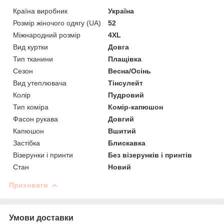
Країна виробник
Україна
Розмір жіночого одягу (UA)
52
Міжнародний розмір
4XL
Вид куртки
Довга
Тип тканини
Плащівка
Сезон
Весна/Осінь
Вид утеплювача
Тінсулейт
Колір
Пудровий
Тип коміра
Комір-капюшон
Фасон рукава
Довгий
Капюшон
Вшитий
Застібка
Блискавка
Візерунки і принти
Без візерунків і принтів
Стан
Новий
Приховати
Умови доставки