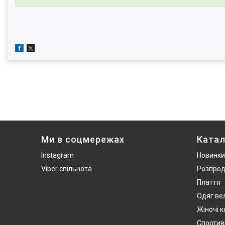
Ми в соцмережах
Катал
Instagram
Новинки
Viber спільнота
Розпро
Плаття
Одяг ве
Жіночі 
Спортив