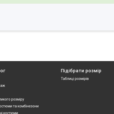
ог
Підібрати розмір
Таблиці розмірів
даж
ликого розміру
костюми та комбінезони
ні костюми