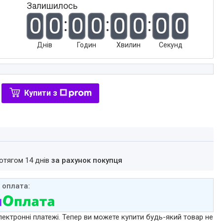
Залишилось
0
0
0
0
0
0
0
0
Днів
Годин
Хвилин
Секунд
Купити з
ротягом 14 днів
за рахунок покупця
лектронні платежі. Тепер ви можете купити будь-який товар не