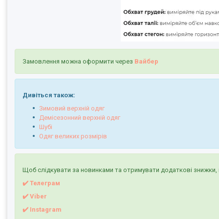
Замовлення можна оформити через
Вайбер
Дивіться також:
Зимовий верхній одяг
Демісезонний верхній одяг
Шубі
Одяг великих розмірів
Щоб слідкувати за новинками та отримувати додаткові знижки, 
✔️ Телеграм
✔️ Viber
✔️
I
nstagram