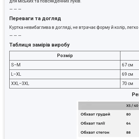
для міських та повсякденних луків.
— — —
Переваги та догляд
Куртка невибаглива в догляді, не втрачає форму й колір, легко
— — —
Таблиця замірів виробу
Розмір
S–M
67 см
L–XL
69 см
XXL–3XL
70 см
Ре