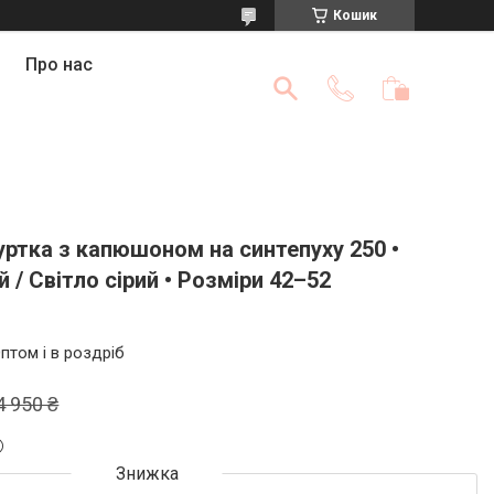
Кошик
Про нас
ртка з капюшоном на синтепуху 250 •
 / Світло сірий • Розміри 42–52
птом і в роздріб
4 950 ₴