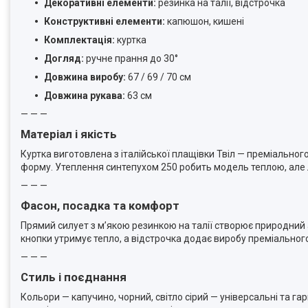
Декоративні елементи:
резинка на талії, відстрочка
Конструктивні елементи:
капюшон, кишені
Комплектація:
куртка
Догляд:
ручне прання до 30°
Довжина виробу:
67 / 69 / 70 см
Довжина рукава:
63 см
— — —
Матеріал і якість
Куртка виготовлена з італійської плащівки Твіл — преміальног
форму. Утеплення синтепухом 250 робить модель теплою, але 
— — —
Фасон, посадка та комфорт
Прямий силует з м’якою резинкою на талії створює природний а
кнопки утримує тепло, а відстрочка додає виробу преміальног
— — —
Стиль і поєднання
Кольори — капучино, чорний, світло сірий — універсальні та 