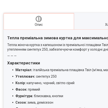
Опис
Х
Тепла преміальна зимова куртка для максимально
Тепла жіноча куртка з капюшоном із преміальної плащівки Твіл
утепленням синтепух 250, забезпечуючи комфорт у холодні дні
— — —
Характеристики
Матеріал:
італійська преміальна плащівка Твіл (м’яка, м
Утеплювач:
синтепух 250
Колір:
капучино, чорний, світло сірий
Фасон:
прямий
Фурнітура:
блискавка, кнопки
Сезон:
зима, демісезон